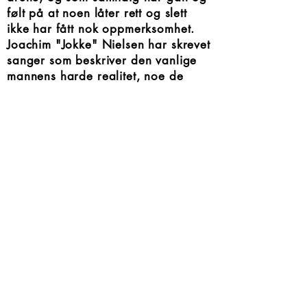
følt på at noen låter rett og slett
ikke har fått nok oppmerksomhet.
Joachim "Jokke" Nielsen har skrevet
sanger som beskriver den vanlige
mannens harde realitet, noe de
fleste kan kjenne seg igjen i.
Peanøtthjerneforbundet gjør noe
med dette, de vil få låtene tilbake
på scenen, i kjent Jokke-stil, med
innlevelse og verdighet. En konsert i
denne sammenhengen passer for
den som bare vil sitte, lytte og nyte
Jokkes låter, eller for den som helst
vil hytte med nevene og synge alt
man makter til tekstene.
Vi er overbevist om at du vil
oppleve nostalgi fra første låt!