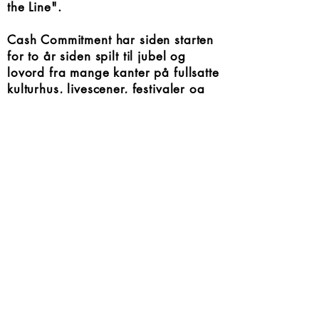
the Line".
Cash Commitment har siden starten
for to år siden spilt til jubel og
lovord fra mange kanter på fullsatte
kulturhus, livescener, festivaler og
private events.
Bengt Jacobsen er kveldens maestro
og sammen med Kine Steen Holst i
tidsriktig innpakning, skaper de en
varm og smittende Johnny og June-
kjemi. De to ringrevene Hans
Ulviken og Bjørn Bakke sørger for
et solid fundament på kontrabass
og trommer.
The Ring of Fire is still burning –
Welcome y’all!