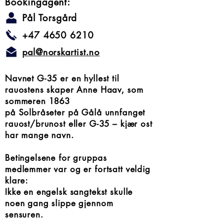
Bookingagent:
Pål Torsgård
+47 4650 6210
pal@norskartist.no
Navnet G-35 er en hyllest til
rauostens skaper Anne Haav, som
sommeren 1863
på Solbråseter på Gålå unnfanget
rauost/brunost eller G-35 – kjær ost
har mange navn.
Betingelsene for gruppas
medlemmer var og er fortsatt veldig
klare:
Ikke en engelsk sangtekst skulle
noen gang slippe gjennom
sensuren.